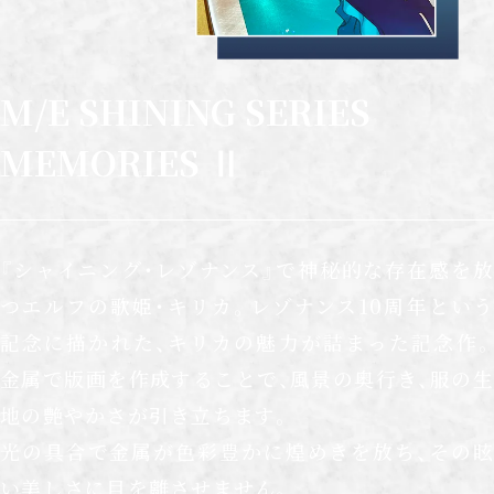
M/E SHINING SERIES
MEMORIES Ⅱ
『シャイニング・レゾナンス』で神秘的な存在感を放
つエルフの歌姫・キリカ。レゾナンス10周年という
記念に描かれた、キリカの魅力が詰まった記念作。
金属で版画を作成することで、風景の奥行き、服の生
地の艶やかさが引き立ちます。
光の具合で金属が色彩豊かに煌めきを放ち、その眩
い美しさに目を離させません。