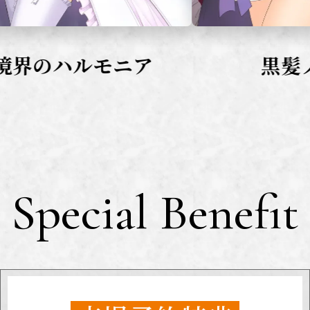
黒髪ノ白刃
全
Special Benefit